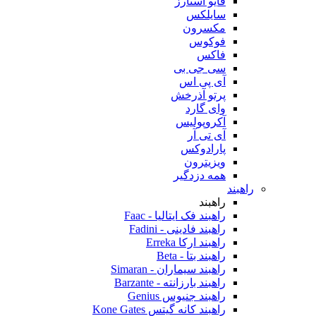
فایو استارز
سایلکس
مکسرون
فوکوس
فاکس
سی جی بی
آی پی اس
پرتو آذرخش
وای گارد
آکروپولیس
آی تی آر
پارادوکس
ویزیترون
همه دزدگیر
راهبند
راهبند
راهبند فک ایتالیا - Faac
راهبند فادینی - Fadini
راهبند ارکا Erreka
راهبند بتا - Beta
راهبند سیماران - Simaran
راهبند بارزانته - Barzante
راهبند جنیوس Genius
راهبند کانه گیتس Kone Gates