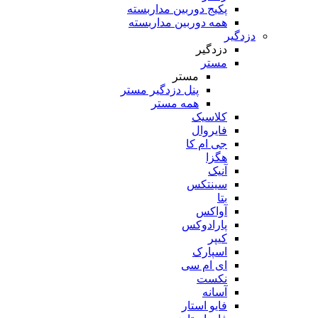
پکیج دوربین مداربسته
همه دوربین مداربسته
دزدگیر
دزدگیر
مستر
مستر
پنل دزدگیر مستر
همه مستر
کلاسیک
فایروال
جی ام کا
هگزا
آنیک
سینتکس
بتا
آواکس
پارادوکس
کیپر
اسپارک
ای ام سی
نکست
آسانه
فایو استار