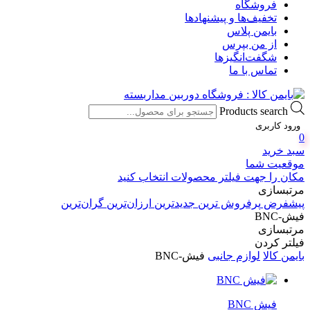
فروشگاه
تخفیف‌ها و پیشنهادها
بایمن پلاس
از من بپرس
شگفت‌انگیزها
تماس با ما
Products search
ورود کاربری
0
سبد خرید
موقعیت شما
مکان را جهت فیلتر محصولات انتخاب کنید
مرتبسازی
پیشفرض
پرفروش ترین
جدیدترین
ارزان‌ترین
گران‌ترین
فیش-BNC
مرتبسازی
فیلتر کردن
بایمن کالا
لوازم جانبی
فیش-BNC
فیش BNC