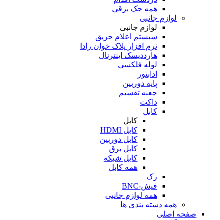
همه جک برقی
لوازم جانبی
لوازم جانبی
سیستم اعلام حریق
نرم افزار پلاک خوان رادا
هارددیسک اینترنال
لوله فلکسی
ادابتور
پایه دوربین
جعبه تقسیم
داکت
کابل
کابل
کابل HDMI
کابل دوربین
کابل برق
کابل شبکه
همه کابل
رک
فیش-BNC
همه لوازم جانبی
همه دسته بندی ها
صفحه اصلی