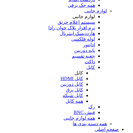
همه جک برقی
لوازم جانبی
لوازم جانبی
سیستم اعلام حریق
نرم افزار پلاک خوان رادا
هارددیسک اینترنال
لوله فلکسی
ادابتور
پایه دوربین
جعبه تقسیم
داکت
کابل
کابل
کابل HDMI
کابل دوربین
کابل برق
کابل شبکه
همه کابل
رک
فیش-BNC
همه لوازم جانبی
همه دسته بندی ها
صفحه اصلی