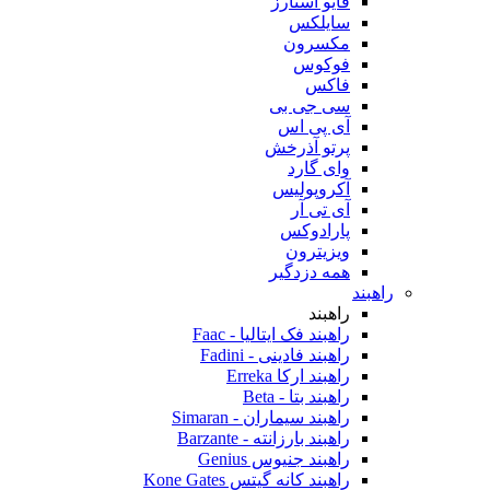
فایو استارز
سایلکس
مکسرون
فوکوس
فاکس
سی جی بی
آی پی اس
پرتو آذرخش
وای گارد
آکروپولیس
آی تی آر
پارادوکس
ویزیترون
همه دزدگیر
راهبند
راهبند
راهبند فک ایتالیا - Faac
راهبند فادینی - Fadini
راهبند ارکا Erreka
راهبند بتا - Beta
راهبند سیماران - Simaran
راهبند بارزانته - Barzante
راهبند جنیوس Genius
راهبند کانه گیتس Kone Gates