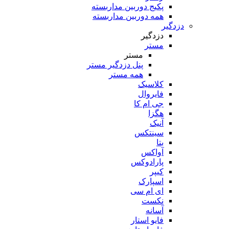
پکیج دوربین مداربسته
همه دوربین مداربسته
دزدگیر
دزدگیر
مستر
مستر
پنل دزدگیر مستر
همه مستر
کلاسیک
فایروال
جی ام کا
هگزا
آنیک
سینتکس
بتا
آواکس
پارادوکس
کیپر
اسپارک
ای ام سی
نکست
آسانه
فایو استار