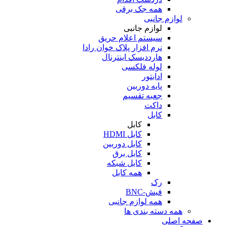
همه جک برقی
لوازم جانبی
لوازم جانبی
سیستم اعلام حریق
نرم افزار پلاک خوان رادا
هارددیسک اینترنال
لوله فلکسی
ادابتور
پایه دوربین
جعبه تقسیم
داکت
کابل
کابل
کابل HDMI
کابل دوربین
کابل برق
کابل شبکه
همه کابل
رک
فیش-BNC
همه لوازم جانبی
همه دسته بندی ها
صفحه اصلی