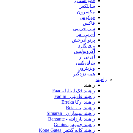
فایو استارز
سایلکس
مکسرون
فوکوس
فاکس
سی جی بی
آی پی اس
پرتو آذرخش
وای گارد
آکروپولیس
آی تی آر
پارادوکس
ویزیترون
همه دزدگیر
راهبند
راهبند
راهبند فک ایتالیا - Faac
راهبند فادینی - Fadini
راهبند ارکا Erreka
راهبند بتا - Beta
راهبند سیماران - Simaran
راهبند بارزانته - Barzante
راهبند جنیوس Genius
راهبند کانه گیتس Kone Gates