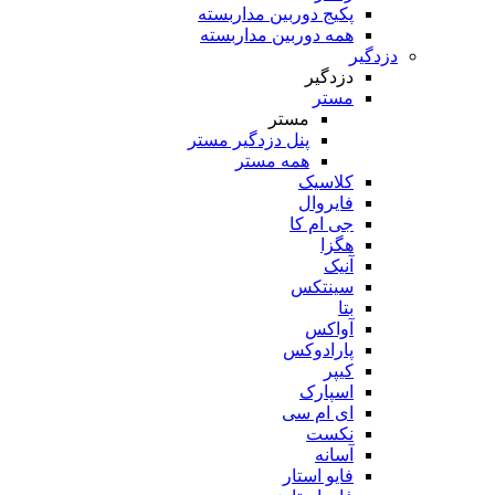
پکیج دوربین مداربسته
همه دوربین مداربسته
دزدگیر
دزدگیر
مستر
مستر
پنل دزدگیر مستر
همه مستر
کلاسیک
فایروال
جی ام کا
هگزا
آنیک
سینتکس
بتا
آواکس
پارادوکس
کیپر
اسپارک
ای ام سی
نکست
آسانه
فایو استار