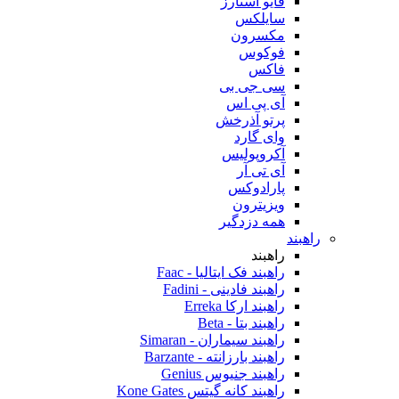
فایو استارز
سایلکس
مکسرون
فوکوس
فاکس
سی جی بی
آی پی اس
پرتو آذرخش
وای گارد
آکروپولیس
آی تی آر
پارادوکس
ویزیترون
همه دزدگیر
راهبند
راهبند
راهبند فک ایتالیا - Faac
راهبند فادینی - Fadini
راهبند ارکا Erreka
راهبند بتا - Beta
راهبند سیماران - Simaran
راهبند بارزانته - Barzante
راهبند جنیوس Genius
راهبند کانه گیتس Kone Gates