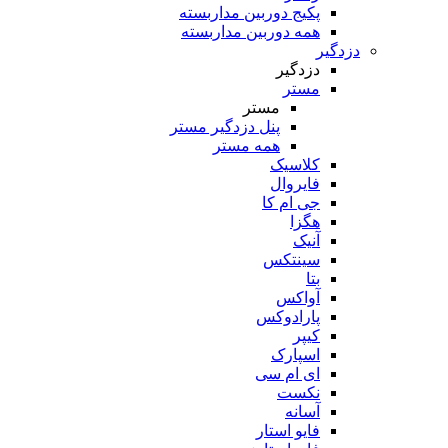
پکیج دوربین مداربسته
همه دوربین مداربسته
دزدگیر
دزدگیر
مستر
مستر
پنل دزدگیر مستر
همه مستر
کلاسیک
فایروال
جی ام کا
هگزا
آنیک
سینتکس
بتا
آواکس
پارادوکس
کیپر
اسپارک
ای ام سی
نکست
آسانه
فایو استار