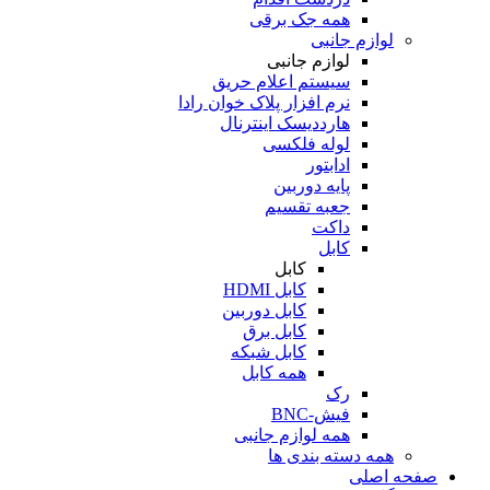
همه جک برقی
لوازم جانبی
لوازم جانبی
سیستم اعلام حریق
نرم افزار پلاک خوان رادا
هارددیسک اینترنال
لوله فلکسی
ادابتور
پایه دوربین
جعبه تقسیم
داکت
کابل
کابل
کابل HDMI
کابل دوربین
کابل برق
کابل شبکه
همه کابل
رک
فیش-BNC
همه لوازم جانبی
همه دسته بندی ها
صفحه اصلی