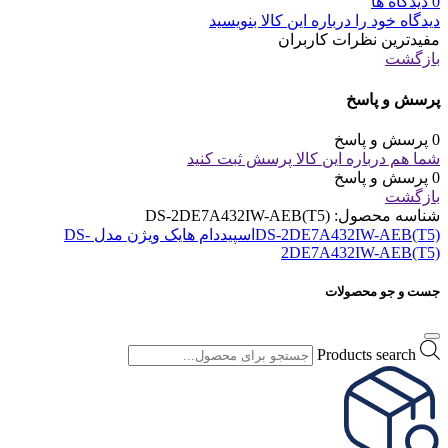
0 دیدگاه ها
دیدگاه خود را درباره این کالا بنویسید
مفیدترین نظرات کاربران
بازگشت
پرسش و پاسخ
0 پرسش و پاسخ
شما هم درباره این کالا پرسش ثبت کنید
0 پرسش و پاسخ
بازگشت
شناسه محصول:
DS-2DE7A432IW-AEB(T5)
DS-2DE7A432IW-AEB(T5)
اسپیددام هایک ویژن مدل DS-
2DE7A432IW-AEB(T5)
جست و جو محصولات
Products search