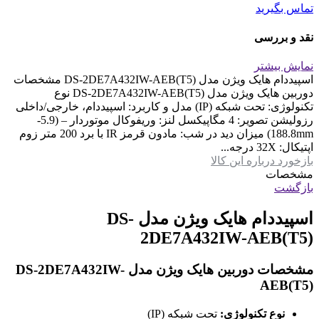
تماس بگیرید
نقد و بررسی
نمایش بیشتر
اسپیددام هایک ویژن مدل DS-2DE7A432IW-AEB(T5) مشخصات
دوربین هایک ویژن مدل DS-2DE7A432IW-AEB(T5) نوع
تکنولوژی: تحت شبکه (IP) مدل و کاربرد: اسپیددام، خارجی/داخلی
رزولیشن تصویر: 4 مگاپیکسل لنز: وریفوکال موتوردار – (5.9-
188.8mm) میزان دید در شب: مادون قرمز IR با برد 200 متر زوم
اپتیکال: 32X درجه...
بازخورد درباره این کالا
مشخصات
بازگشت
اسپیددام هایک ویژن مدل DS-
2DE7A432IW-AEB(T5)
مشخصات دوربین هایک ویژن مدل DS-2DE7A432IW-
AEB(T5)
نوع تکنولوژی:
تحت شبکه (IP)