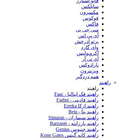
فایو استارز
سایلکس
مکسرون
فوکوس
فاکس
سی جی بی
آی پی اس
پرتو آذرخش
وای گارد
آکروپولیس
آی تی آر
پارادوکس
ویزیترون
همه دزدگیر
راهبند
راهبند
راهبند فک ایتالیا - Faac
راهبند فادینی - Fadini
راهبند ارکا Erreka
راهبند بتا - Beta
راهبند سیماران - Simaran
راهبند بارزانته - Barzante
راهبند جنیوس Genius
راهبند کانه گیتس Kone Gates