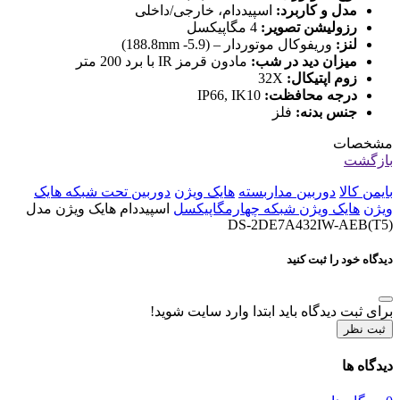
مدل و کاربرد:
اسپیددام، خارجی/داخلی
رزولیشن تصویر:
4 مگاپیکسل
لنز:
وریفوکال موتوردار – (5.9- 188.8mm)
میزان دید در شب:
مادون قرمز IR با برد 200 متر
زوم اپتیکال:
32X
درجه محافظت:
IP66, IK10
جنس بدنه:
فلز
مشخصات
بازگشت
بایمن کالا
دوربین مداربسته
هایک ویژن
دوربین تحت شبکه هایک
ویژن
هایک ویژن شبکه چهارمگاپیکسل
اسپیددام هایک ویژن مدل
DS-2DE7A432IW-AEB(T5)
دیدگاه خود را ثبت کنید
برای ثبت دیدگاه باید ابتدا وارد سایت شوید!
ثبت نظر
دیدگاه ها