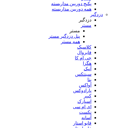
پکیج دوربین مداربسته
همه دوربین مداربسته
دزدگیر
دزدگیر
مستر
مستر
پنل دزدگیر مستر
همه مستر
کلاسیک
فایروال
جی ام کا
هگزا
آنیک
سینتکس
بتا
آواکس
پارادوکس
کیپر
اسپارک
ای ام سی
نکست
آسانه
فایو استار