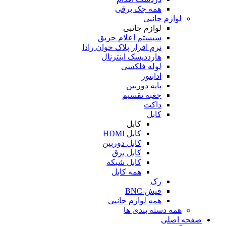
همه جک برقی
لوازم جانبی
لوازم جانبی
سیستم اعلام حریق
نرم افزار پلاک خوان رادا
هارددیسک اینترنال
لوله فلکسی
ادابتور
پایه دوربین
جعبه تقسیم
داکت
کابل
کابل
کابل HDMI
کابل دوربین
کابل برق
کابل شبکه
همه کابل
رک
فیش-BNC
همه لوازم جانبی
همه دسته بندی ها
صفحه اصلی