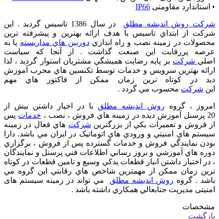
• استاندارد مقاومتی
IP66
شرکت روش اندیشه مطلق
در سال 1386 تاسيس گرديد . اين
شرکت از ابتداي تاسيس با هدف ارائه بهترين و پيشرفته ترين
محصولات در زمينه نصب و راه اندازي
دوربين هاي مداربسته
پا به
عرصه پررقابت اين صنعت گذاشت . از آنجا که سياست
اصلي
شرکت
بر پايه رضايت هميشگي مشتريان استوار گرديد ، لذا
ارائه بهترين سرويس و خدمات توسط تکنسين هاي مجرب آموزش
ديد در کوتاه ترين زمان ممکن از فاکتور هاي مهم
اين
شرکت
محسوب مي گردد .
امروز ، گروه
روش اندیشه مطلق
با در اخيار داشتن بيش از
20 پرسنل آموزش ديده در زمينه هاي فروش ، نصب ،
خدمات
پس
از فروش و تعميرات يکي از بزرگترين
شرکت
هاي فعال در زمينه
سيستم هاي امنيتي و ورودي هاي اتوماتيک در ايران مي باشد. دارا
بودن نمايندگي فروش و خدمات گسترده پس از فروش ، برگزاري
دوره هاي آموزشي و بروز رساني اطلاعات فني پرسنل و نمايندگان
، در اختيار داشتن انبار قطعات يدکي وسيع و تامين قطعات در کوتاه
ترين زمان ممکن از مهمترين شاخص هاي رقابتي اين گروه مي
باشد . گروه
روش اندیشه مطلق
مي تواند در زمينه سیستم های
امنیتی مديريت جنابعالي همکاري داشته باشد .
مشخصات
بازگشت