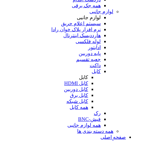
همه جک برقی
لوازم جانبی
لوازم جانبی
سیستم اعلام حریق
نرم افزار پلاک خوان رادا
هارددیسک اینترنال
لوله فلکسی
ادابتور
پایه دوربین
جعبه تقسیم
داکت
کابل
کابل
کابل HDMI
کابل دوربین
کابل برق
کابل شبکه
همه کابل
رک
فیش-BNC
همه لوازم جانبی
همه دسته بندی ها
صفحه اصلی