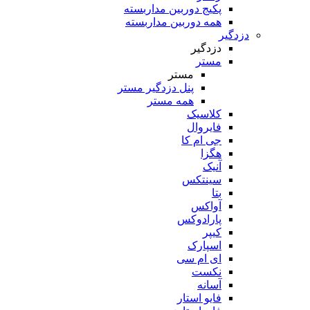
پکیج دوربین مداربسته
همه دوربین مداربسته
دزدگیر
دزدگیر
مستر
مستر
پنل دزدگیر مستر
همه مستر
کلاسیک
فایروال
جی ام کا
هگزا
آنیک
سینتکس
بتا
آواکس
پارادوکس
کیپر
اسپارک
ای ام سی
نکست
آسانه
فایو استار