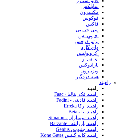
فایو استارز
سایلکس
مکسرون
فوکوس
فاکس
سی جی بی
آی پی اس
پرتو آذرخش
وای گارد
آکروپولیس
آی تی آر
پارادوکس
ویزیترون
همه دزدگیر
راهبند
راهبند
راهبند فک ایتالیا - Faac
راهبند فادینی - Fadini
راهبند ارکا Erreka
راهبند بتا - Beta
راهبند سیماران - Simaran
راهبند بارزانته - Barzante
راهبند جنیوس Genius
راهبند کانه گیتس Kone Gates