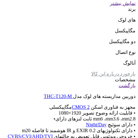
نمایش بیشتر
برند
های لوک
مگاپیکسل
دو مگاپیکسل
نوع اتصال
آنالوگ
بازخورد درباره این کالا
مشخصات
بازگشت
دوربین مداربسته های لوک مدل
THC-T120-M
مجهز به فناوری اسکن
2 CMOS
مگاپیکسلی
• قابلیت ارائه وضوح تصویر 1920×1080
mm6 ،mm3.6 ،mm2.8 ثابت لنزهای دارای•
• دارای سوئیچ
Night/Day
• دارای تکنولوژیهای 0.2 EXIR و IR هوشمند تا فاصله m20
• خروجی ویدئویی قابل تعویض به حالتهای
CVBS/CVI/AHD/TVI