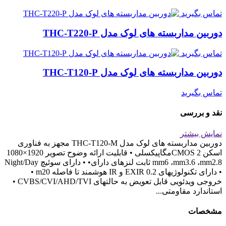
تماس بگیرید
دوربین مداربسته های لوک مدل THC-T220-P
تماس بگیرید
دوربین مداربسته های لوک مدل THC-T120-P
تماس بگیرید
نقد و بررسی
نمایش بیشتر
دوربین مداربسته های لوک مدل THC-T120-M مجهز به فناوری
اسکن 2 CMOSمگاپیکسلی • قابلیت ارائه وضوح تصویر 1920×1080
mm6 ،mm3.6 ،mm2.8 ثابت لنزهای دارای• • دارای سوئیچ Night/Day
• دارای تکنولوژیهای 0.2 EXIR و IR هوشمند تا فاصله m20 •
خروجی ویدئویی قابل تعویض به حالتهای CVBS/CVI/AHD/TVI •
استاندارد مقاومتی...
مشخصات