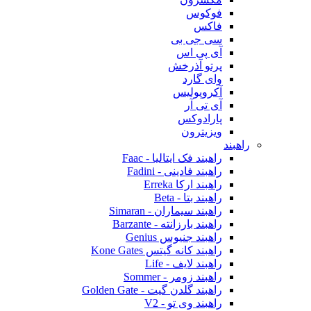
فوکوس
فاکس
سی جی بی
آی پی اس
پرتو آذرخش
وای گارد
آکروپولیس
آی تی آر
پارادوکس
ویزیترون
راهبند
راهبند فک ایتالیا - Faac
راهبند فادینی - Fadini
راهبند ارکا Erreka
راهبند بتا - Beta
راهبند سیماران - Simaran
راهبند بارزانته - Barzante
راهبند جنیوس Genius
راهبند کانه گیتس Kone Gates
راهبند لایف - Life
راهبند زومر - Sommer
راهبند گلدن گیت - Golden Gate
راهبند وی تو - V2