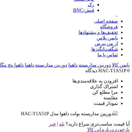
رک
فیش-BNC
صفحه اصلی
فروشگاه
تخفیف‌ها و پیشنهادها
بایمن پلاس
از من بپرس
شگفت‌انگیزها
تماس با ما
بایمن کالا
دوربین مداربسته
داهوا
دوربین مداربسته داهوا
داهوا پنج مگ
0 دیدگاه
HAC-T1A51P
افزودن به علاقه‌مندی‌ها
اشتراک گذاری
مرا مطلع کن
مقایسه
نمودار قیمت
آیا قیمت مناسب‌تری سراغ دارید؟
بله
|
خیر
بازخورد درباره این کالا