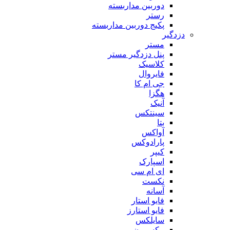
دوربین مداربسته
رستر
پکیج دوربین مداربسته
دزدگیر
مستر
پنل دزدگیر مستر
کلاسیک
فایروال
جی ام کا
هگزا
آنیک
سینتکس
بتا
آواکس
پارادوکس
کیپر
اسپارک
ای ام سی
نکست
آسانه
فایو استار
فایو استارز
سایلکس
مکسرون