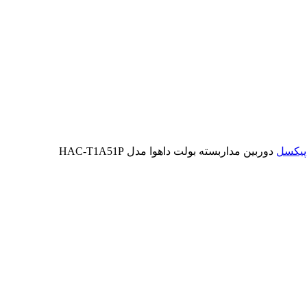
اپیکسل
دوربین مداربسته بولت داهوا مدل HAC-T1A51P