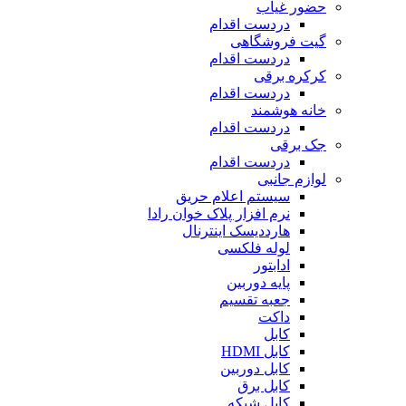
حضور غیاب
دردست اقدام
گیت فروشگاهی
دردست اقدام
کرکره برقی
دردست اقدام
خانه هوشمند
دردست اقدام
جک برقی
دردست اقدام
لوازم جانبی
سیستم اعلام حریق
نرم افزار پلاک خوان رادا
هارددیسک اینترنال
لوله فلکسی
ادابتور
پایه دوربین
جعبه تقسیم
داکت
کابل
کابل HDMI
کابل دوربین
کابل برق
کابل شبکه