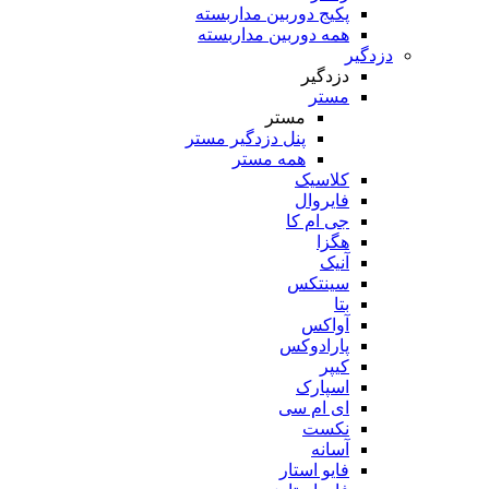
پکیج دوربین مداربسته
همه دوربین مداربسته
دزدگیر
دزدگیر
مستر
مستر
پنل دزدگیر مستر
همه مستر
کلاسیک
فایروال
جی ام کا
هگزا
آنیک
سینتکس
بتا
آواکس
پارادوکس
کیپر
اسپارک
ای ام سی
نکست
آسانه
فایو استار