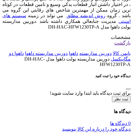
، در اختيار داشتن انبار قطعات يدکي وسيع و تامين قطعات در کوتاه
ترين زمان ممکن از مهمترين شاخص هاي رقابتي اين گروه مي
باشد . گروه
روش اندیشه مطلق
مي تواند در زمينه
سیستم های
امنیتی
مديريت جنابعالي همکاري داشته باشد .دوربین مداربسته
بولت داهوا مدل DH-HAC-HFW1230TP-A
مشخصات
بازگشت
بایمن کالا
دوربین مداربسته
داهوا
دوربین مداربسته داهوا
داهوا دو
مگاپیکسل
دوربین مداربسته بولت داهوا مدل DH-HAC-
HFW1230TP-A
دیدگاه خود را ثبت کنید
برای ثبت دیدگاه باید ابتدا وارد سایت شوید!
ثبت نظر
دیدگاه ها
0 دیدگاه ها
دیدگاه خود را درباره این کالا بنویسید