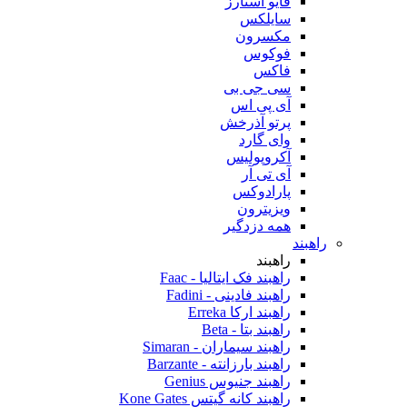
فایو استارز
سایلکس
مکسرون
فوکوس
فاکس
سی جی بی
آی پی اس
پرتو آذرخش
وای گارد
آکروپولیس
آی تی آر
پارادوکس
ویزیترون
همه دزدگیر
راهبند
راهبند
راهبند فک ایتالیا - Faac
راهبند فادینی - Fadini
راهبند ارکا Erreka
راهبند بتا - Beta
راهبند سیماران - Simaran
راهبند بارزانته - Barzante
راهبند جنیوس Genius
راهبند کانه گیتس Kone Gates