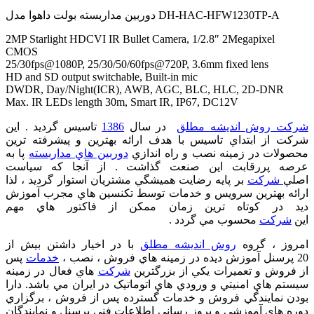
دوربین مداربسته بولت داهوا مدل DH-HAC-HFW1230TP-A
2MP Starlight HDCVI IR Bullet Camera, 1/2.8″ 2Megapixel
CMOS
25/30fps@1080P, 25/30/50/60fps@720P, 3.6mm fixed lens
HD and SD output switchable, Built-in mic
DWDR, Day/Night(ICR), AWB, AGC, BLC, HLC, 2D-DNR
Max. IR LEDs length 30m, Smart IR, IP67, DC12V
شرکت روش اندیشه مطلق
در سال
1386
تاسيس گرديد . اين
شرکت از ابتداي تاسيس با هدف ارائه بهترين و پيشرفته ترين
محصولات در زمينه نصب و راه اندازي
دوربين هاي مداربسته
پا به
عرصه پررقابت اين صنعت گذاشت . از آنجا که سياست
اصلي
شرکت
بر پايه رضايت هميشگي مشتريان استوار گرديد ، لذا
ارائه بهترين سرويس و خدمات توسط تکنسين هاي مجرب آموزش
ديد در کوتاه ترين زمان ممکن از فاکتور هاي مهم
اين
شرکت
محسوب مي گردد .
امروز ، گروه
روش اندیشه مطلق
با در اخيار داشتن بيش از
20 پرسنل آموزش ديده در زمينه هاي فروش ، نصب ،
خدمات
پس
از فروش و تعميرات يکي از بزرگترين
شرکت
هاي فعال در زمينه
سيستم هاي امنيتي و ورودي هاي اتوماتيک در ايران مي باشد. دارا
بودن نمايندگي فروش و خدمات گسترده پس از فروش ، برگزاري
دوره هاي آموزشي و بروز رساني اطلاعات فني پرسنل و نمايندگان