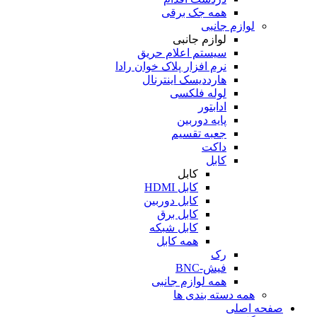
همه جک برقی
لوازم جانبی
لوازم جانبی
سیستم اعلام حریق
نرم افزار پلاک خوان رادا
هارددیسک اینترنال
لوله فلکسی
ادابتور
پایه دوربین
جعبه تقسیم
داکت
کابل
کابل
کابل HDMI
کابل دوربین
کابل برق
کابل شبکه
همه کابل
رک
فیش-BNC
همه لوازم جانبی
همه دسته بندی ها
صفحه اصلی