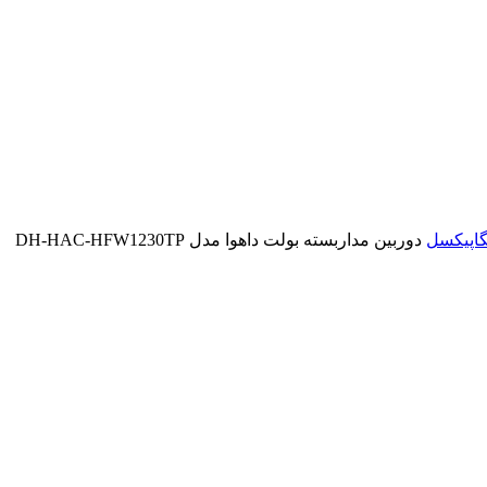
گاپیکسل
دوربین مداربسته بولت داهوا مدل DH-HAC-HFW1230TP