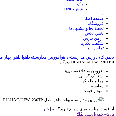
رک
فیش-BNC
صفحه اصلی
فروشگاه
تخفیف‌ها و پیشنهادها
بایمن پلاس
از من بپرس
شگفت‌انگیزها
تماس با ما
بایمن کالا
دوربین مداربسته
داهوا
دوربین مداربسته داهوا
داهوا چهار م
0 دیدگاه
DH-HAC-HFW1230TP
افزودن به علاقه‌مندی‌ها
اشتراک گذاری
مرا مطلع کن
مقایسه
نمودار قیمت
آیا قیمت مناسب‌تری سراغ دارید؟
بله
|
خیر
بازخورد درباره این کالا