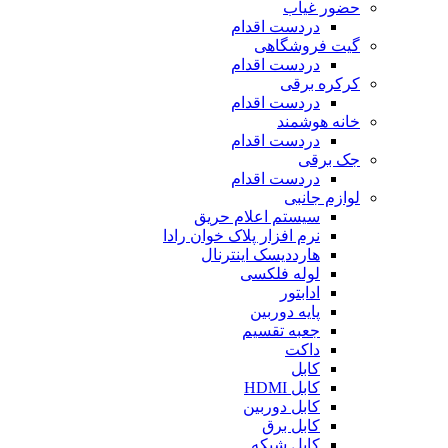
حضور غیاب
دردست اقدام
گیت فروشگاهی
دردست اقدام
کرکره برقی
دردست اقدام
خانه هوشمند
دردست اقدام
جک برقی
دردست اقدام
لوازم جانبی
سیستم اعلام حریق
نرم افزار پلاک خوان رادا
هارددیسک اینترنال
لوله فلکسی
ادابتور
پایه دوربین
جعبه تقسیم
داکت
کابل
کابل HDMI
کابل دوربین
کابل برق
کابل شبکه