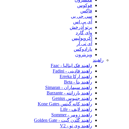
فوکوس
فاکس
سی جی بی
آی پی اس
پرتو آذرخش
وای گارد
آکروپولیس
آی تی آر
پارادوکس
ویزیترون
راهبند
راهبند فک ایتالیا - Faac
راهبند فادینی - Fadini
راهبند ارکا Erreka
راهبند بتا - Beta
راهبند سیماران - Simaran
راهبند بارزانته - Barzante
راهبند جنیوس Genius
راهبند کانه گیتس Kone Gates
راهبند لایف - Life
راهبند زومر - Sommer
راهبند گلدن گیت - Golden Gate
راهبند وی تو - V2