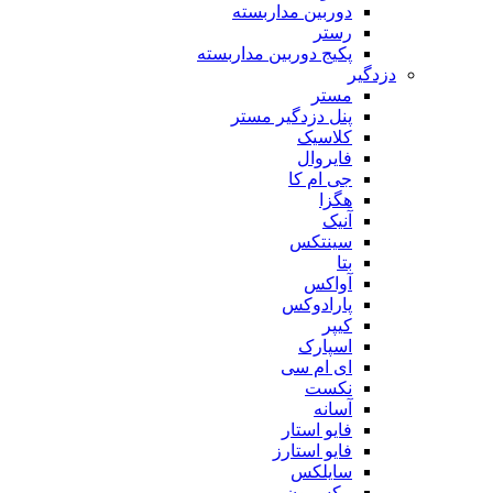
دوربین مداربسته
رستر
پکیج دوربین مداربسته
دزدگیر
مستر
پنل دزدگیر مستر
کلاسیک
فایروال
جی ام کا
هگزا
آنیک
سینتکس
بتا
آواکس
پارادوکس
کیپر
اسپارک
ای ام سی
نکست
آسانه
فایو استار
فایو استارز
سایلکس
مکسرون