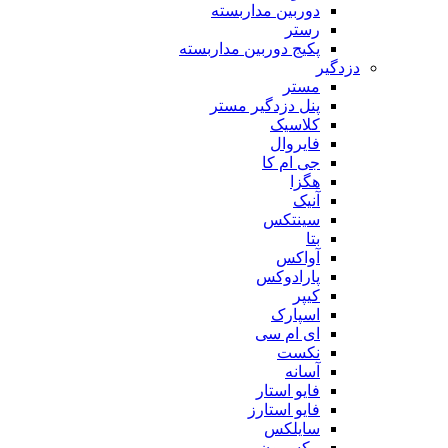
دوربین مداربسته
رستر
پکیج دوربین مداربسته
دزدگیر
مستر
پنل دزدگیر مستر
کلاسیک
فایروال
جی ام کا
هگزا
آنیک
سینتکس
بتا
آواکس
پارادوکس
کیپر
اسپارک
ای ام سی
نکست
آسانه
فایو استار
فایو استارز
سایلکس
مکسرون