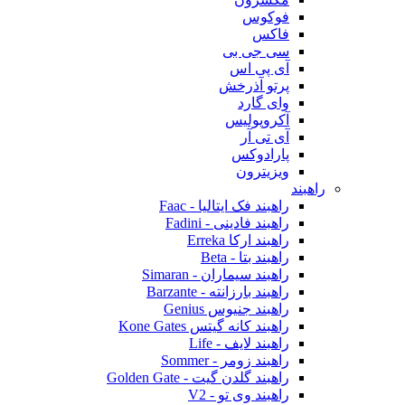
فوکوس
فاکس
سی جی بی
آی پی اس
پرتو آذرخش
وای گارد
آکروپولیس
آی تی آر
پارادوکس
ویزیترون
راهبند
راهبند فک ایتالیا - Faac
راهبند فادینی - Fadini
راهبند ارکا Erreka
راهبند بتا - Beta
راهبند سیماران - Simaran
راهبند بارزانته - Barzante
راهبند جنیوس Genius
راهبند کانه گیتس Kone Gates
راهبند لایف - Life
راهبند زومر - Sommer
راهبند گلدن گیت - Golden Gate
راهبند وی تو - V2