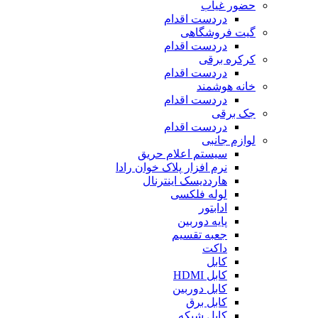
حضور غیاب
دردست اقدام
گیت فروشگاهی
دردست اقدام
کرکره برقی
دردست اقدام
خانه هوشمند
دردست اقدام
جک برقی
دردست اقدام
لوازم جانبی
سیستم اعلام حریق
نرم افزار پلاک خوان رادا
هارددیسک اینترنال
لوله فلکسی
ادابتور
پایه دوربین
جعبه تقسیم
داکت
کابل
کابل HDMI
کابل دوربین
کابل برق
کابل شبکه