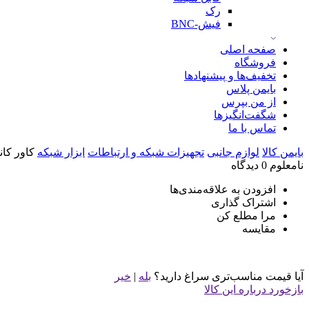
رک
فیش-BNC
صفحه اصلی
فروشگاه
تخفیف‌ها و پیشنهادها
بایمن پلاس
از من بپرس
شگفت‌انگیزها
تماس با ما
بایمن کالا
لوازم جانبی
تجهیزات شبکه و ارتباطات
ابزار شبکه
کاور کانکتور 8p8c
نامعلوم
0 دیدگاه
افزودن به علاقه‌مندی‌ها
اشتراک گذاری
مرا مطلع کن
مقایسه
آیا قیمت مناسب‌تری سراغ دارید؟
بله
|
خیر
بازخورد درباره این کالا