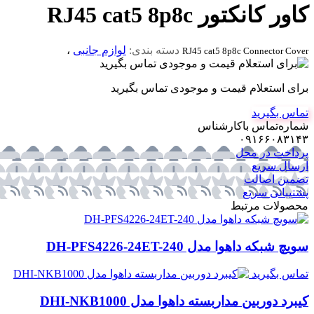
کاور کانکتور RJ45 cat5 8p8c
دسته بندی:
لوازم جانبی
،
RJ45 cat5 8p8c Connector Cover
برای استعلام قیمت و موجودی تماس بگیرید
تماس بگیرید
شماره‌تماس‌ با‌کارشناس
۰۹۱۶۶۰۸۳۱۴۳
پرداخت در محل
ارسال سریع
تضمین اصالت
پشتیبانی سریع
محصولات مرتبط
سویچ شبکه داهوا مدل DH-PFS4226-24ET-240
تماس بگیرید
کیبرد دوربین مداربسته داهوا مدل DHI-NKB1000