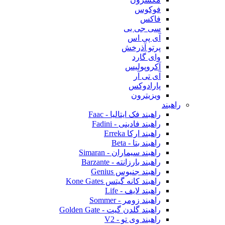
فوکوس
فاکس
سی جی بی
آی پی اس
پرتو آذرخش
وای گارد
آکروپولیس
آی تی آر
پارادوکس
ویزیترون
راهبند
راهبند فک ایتالیا - Faac
راهبند فادینی - Fadini
راهبند ارکا Erreka
راهبند بتا - Beta
راهبند سیماران - Simaran
راهبند بارزانته - Barzante
راهبند جنیوس Genius
راهبند کانه گیتس Kone Gates
راهبند لایف - Life
راهبند زومر - Sommer
راهبند گلدن گیت - Golden Gate
راهبند وی تو - V2