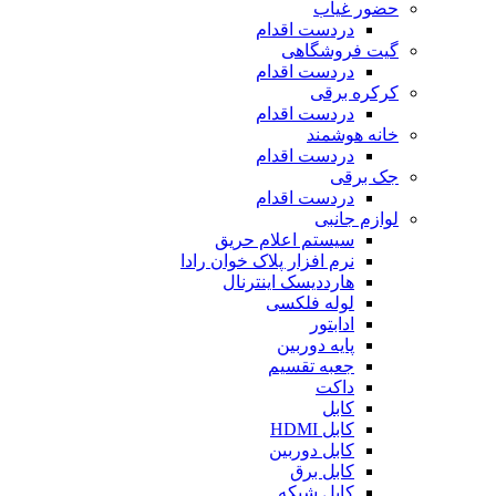
حضور غیاب
دردست اقدام
گیت فروشگاهی
دردست اقدام
کرکره برقی
دردست اقدام
خانه هوشمند
دردست اقدام
جک برقی
دردست اقدام
لوازم جانبی
سیستم اعلام حریق
نرم افزار پلاک خوان رادا
هارددیسک اینترنال
لوله فلکسی
ادابتور
پایه دوربین
جعبه تقسیم
داکت
کابل
کابل HDMI
کابل دوربین
کابل برق
کابل شبکه