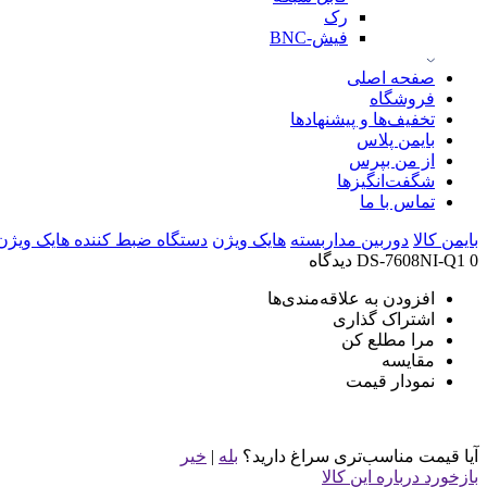
رک
فیش-BNC
صفحه اصلی
فروشگاه
تخفیف‌ها و پیشنهادها
بایمن پلاس
از من بپرس
شگفت‌انگیزها
تماس با ما
بایمن کالا
دوربین مداربسته
هایک ویژن
دستگاه ضبط کننده هایک ویژن
0 دیدگاه
DS-7608NI-Q1
افزودن به علاقه‌مندی‌ها
اشتراک گذاری
مرا مطلع کن
مقایسه
نمودار قیمت
آیا قیمت مناسب‌تری سراغ دارید؟
بله
|
خیر
بازخورد درباره این کالا