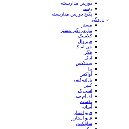
دوربین مداربسته
رستر
پکیج دوربین مداربسته
دزدگیر
مستر
پنل دزدگیر مستر
کلاسیک
فایروال
جی ام کا
هگزا
آنیک
سینتکس
بتا
آواکس
پارادوکس
کیپر
اسپارک
ای ام سی
نکست
آسانه
فایو استار
فایو استارز
سایلکس
مکسرون