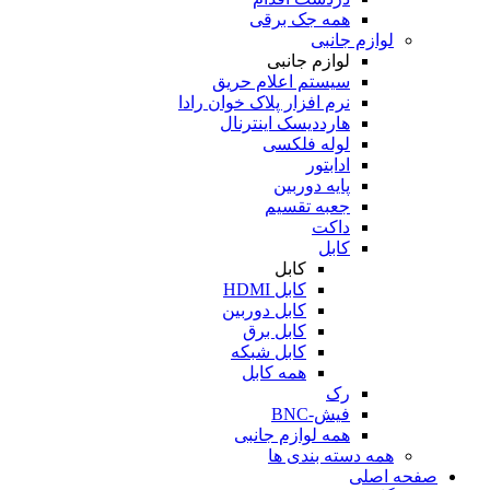
همه جک برقی
لوازم جانبی
لوازم جانبی
سیستم اعلام حریق
نرم افزار پلاک خوان رادا
هارددیسک اینترنال
لوله فلکسی
ادابتور
پایه دوربین
جعبه تقسیم
داکت
کابل
کابل
کابل HDMI
کابل دوربین
کابل برق
کابل شبکه
همه کابل
رک
فیش-BNC
همه لوازم جانبی
همه دسته بندی ها
صفحه اصلی