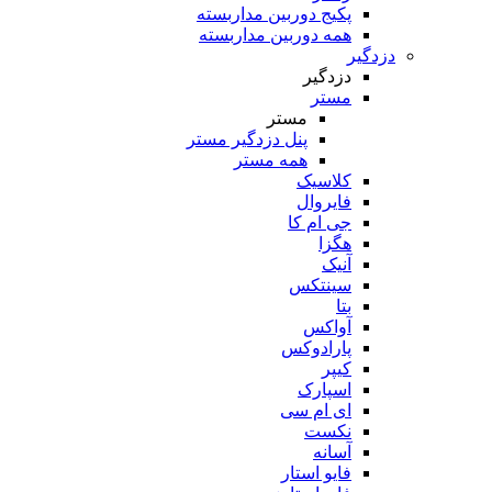
پکیج دوربین مداربسته
همه دوربین مداربسته
دزدگیر
دزدگیر
مستر
مستر
پنل دزدگیر مستر
همه مستر
کلاسیک
فایروال
جی ام کا
هگزا
آنیک
سینتکس
بتا
آواکس
پارادوکس
کیپر
اسپارک
ای ام سی
نکست
آسانه
فایو استار