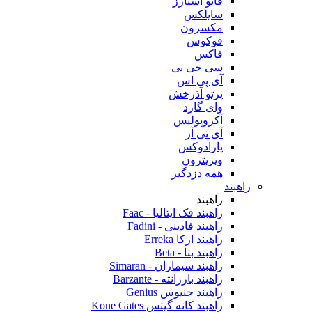
فایو استارز
سایلکس
مکسرون
فوکوس
فاکس
سی جی بی
آی پی اس
پرتو آذرخش
وای گارد
آکروپولیس
آی تی آر
پارادوکس
ویزیترون
همه دزدگیر
راهبند
راهبند
راهبند فک ایتالیا - Faac
راهبند فادینی - Fadini
راهبند ارکا Erreka
راهبند بتا - Beta
راهبند سیماران - Simaran
راهبند بارزانته - Barzante
راهبند جنیوس Genius
راهبند کانه گیتس Kone Gates