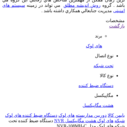
باشد . گروه
روش اندیشه مطلق
مي تواند در زمينه
سیستم های
امنیتی
مديريت جنابعالي همکاري داشته باشد .
مشخصات
بازگشت
برند
های لوک
نوع اتصال
تحت شبکه
نوع کالا
دستگاه ضبط کننده
مگاپیکسل
هشت مگاپیکسل
بایمن کالا
دوربین مداربسته
های لوک
دستگاه ضبط کننده های لوک
شبکه
های لوک هشت مگاپیکسل NVR
دستگاه ضبط کننده تحت
شبکه های لوک مدل NVR-108MH-C