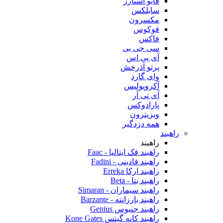
فایو استارز
سایلکس
مکسرون
فوکوس
فاکس
سی جی بی
آی پی اس
پرتو آذرخش
وای گارد
آکروپولیس
آی تی آر
پارادوکس
ویزیترون
همه دزدگیر
راهبند
راهبند
راهبند فک ایتالیا - Faac
راهبند فادینی - Fadini
راهبند ارکا Erreka
راهبند بتا - Beta
راهبند سیماران - Simaran
راهبند بارزانته - Barzante
راهبند جنیوس Genius
راهبند کانه گیتس Kone Gates