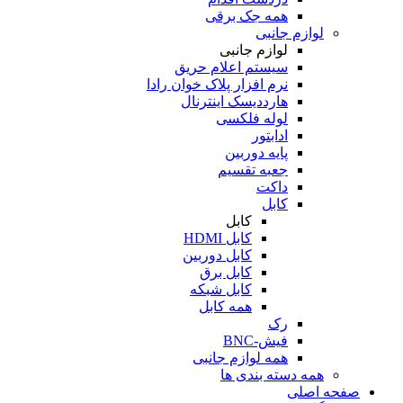
همه جک برقی
لوازم جانبی
لوازم جانبی
سیستم اعلام حریق
نرم افزار پلاک خوان رادا
هارددیسک اینترنال
لوله فلکسی
ادابتور
پایه دوربین
جعبه تقسیم
داکت
کابل
کابل
کابل HDMI
کابل دوربین
کابل برق
کابل شبکه
همه کابل
رک
فیش-BNC
همه لوازم جانبی
همه دسته بندی ها
صفحه اصلی