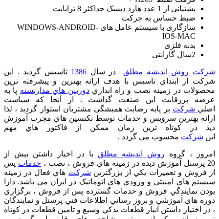
پشتیانی از 1 عدد هارد دیسک حداکثر 8 ترابایت
ضبط حساس به حرکت
سازگاری با سیستم عامل های WINDOWS-ANDROID-
IOS-MAC
بدنه فلزی
2سال گارانتی
شرکت روش اندیشه مطلق
در سال
1386
تاسيس گرديد . اين
شرکت از ابتداي تاسيس با هدف ارائه بهترين و پيشرفته ترين
محصولات در زمينه نصب و راه اندازي
دوربين هاي مداربسته
پا به
عرصه پررقابت اين صنعت گذاشت . از آنجا که سياست
اصلي
شرکت
بر پايه رضايت هميشگي مشتريان استوار گرديد ، لذا
ارائه بهترين سرويس و خدمات توسط تکنسين هاي مجرب آموزش
ديد در کوتاه ترين زمان ممکن از فاکتور هاي مهم
اين
شرکت
محسوب مي گردد .
امروز ، گروه
روش اندیشه مطلق
با در اخيار داشتن بيش از
20 پرسنل آموزش ديده در زمينه هاي فروش ، نصب ،
خدمات
پس
از فروش و تعميرات يکي از بزرگترين
شرکت
هاي فعال در زمينه
سيستم هاي امنيتي و ورودي هاي اتوماتيک در ايران مي باشد. دارا
بودن نمايندگي فروش و خدمات گسترده پس از فروش ، برگزاري
دوره هاي آموزشي و بروز رساني اطلاعات فني پرسنل و نمايندگان
، در اختيار داشتن انبار قطعات يدکي وسيع و تامين قطعات در کوتاه
ترين زمان ممکن از مهمترين شاخص هاي رقابتي اين گروه مي