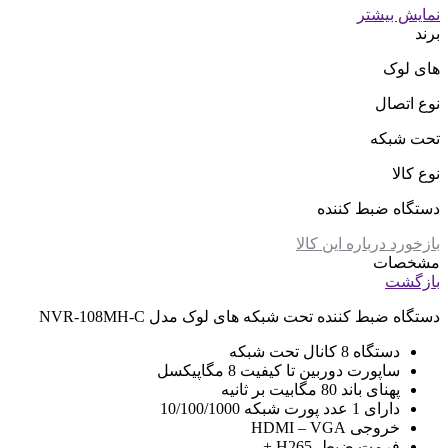
نمایش بیشتر
برند
های لوک
نوع اتصال
تحت شبکه
نوع کالا
دستگاه ضبط کننده
بازخورد درباره این کالا
مشخصات
بازگشت
دستگاه ضبط کننده تحت شبکه های لوک مدل NVR-108MH-C
دستگاه 8 کانال تحت شبکه
ساپورت دوربین تا کیفیت 8 مگاپیکسل
پهنای باند 80 مگابیت بر ثانیه
دارای 1 عدد پورت شبکه 10/100/1000
خروجی HDMI – VGA
فرمت ضبط H265 +