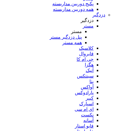
پکیج دوربین مداربسته
همه دوربین مداربسته
دزدگیر
دزدگیر
مستر
مستر
پنل دزدگیر مستر
همه مستر
کلاسیک
فایروال
جی ام کا
هگزا
آنیک
سینتکس
بتا
آواکس
پارادوکس
کیپر
اسپارک
ای ام سی
نکست
آسانه
فایو استار